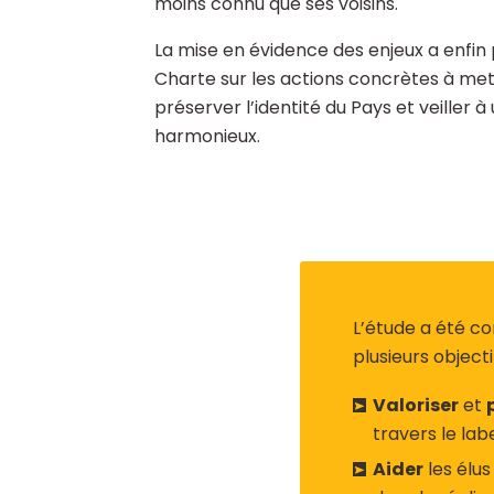
moins connu que ses voisins.
La mise en évidence des enjeux a enfin 
Charte sur les actions concrètes à me
préserver l’identité du Pays et veiller
harmonieux.
L’étude a été co
plusieurs objectif
Valoriser
et
travers le labe
Aider
les élus