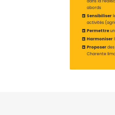
dans la réalis
abords
Sensibiliser
l
activités (agri
Permettre
un
Harmoniser
l
Proposer
des 
Charente limo