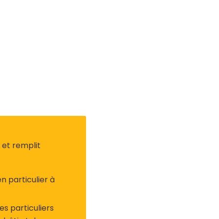
et remplit
n particulier à
es particuliers