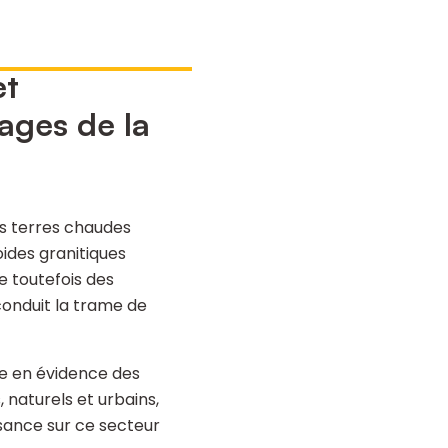
et
ages de la
des terres chaudes
oides granitiques
e toutefois des
conduit la trame de
se en évidence des
 naturels et urbains,
sance sur ce secteur