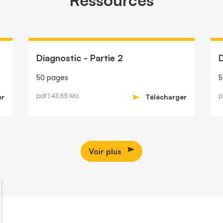
Diagnostic - Partie 2
D
50 pages
5
pdf | 43.65 Mo
p
er
Télécharger
Voir plus