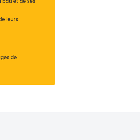
 bâti et de ses
de leurs
ages de