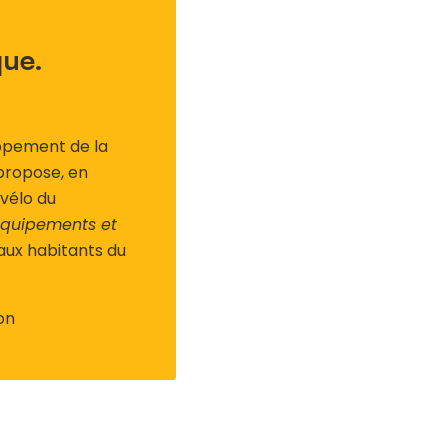
que.
oppement de la
propose, en
vélo du
 équipements et
 aux habitants du
on