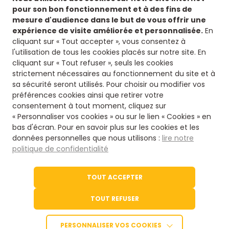
Retrouvez-nous sur nos réseaux sociaux afin de
pour son bon fonctionnement et à des fins de
suivre toutes nos actualités.
mesure d'audience dans le but de vous offrir une
expérience de visite améliorée et personnalisée.
En
Siège
cliquant sur « Tout accepter », vous consentez à
l'utilisation de tous les cookies placés sur notre site. En
8 rue fontaines des jardins
cliquant sur « Tout refuser », seuls les cookies
16500 Confolens
strictement nécessaires au fonctionnement du site et à
Nous contacter
sa sécurité seront utilisés. Pour choisir ou modifier vos
préférences cookies ainsi que retirer votre
consentement à tout moment, cliquez sur
05 45 84 14 08
« Personnaliser vos cookies » ou sur le lien « Cookies » en
bas d'écran. Pour en savoir plus sur les cookies et les
données personnelles que nous utilisons :
lire notre
Via notre formulaire
politique de confidentialité
Le site de l'office du Tourisme
TOUT ACCEPTER
Tourisme en Charente
TOUT REFUSER
© 2026 - Charente Limousine
PERSONNALISER VOS COOKIES
Accessibilité : partiellement conforme