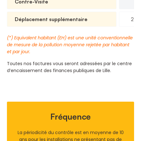
Contre-Visite
11
Déplacement supplémentaire
27,
(*) Equivalent habitant (EH) est une unité conventionnelle
de mesure de la pollution moyenne rejetée par habitant
et par jour.
Toutes nos factures vous seront adressées par le centre
d’encaissement des finances publiques de Lille.
Fréquence
La périodicité du contrôle est en moyenne de 10
ans pour les installations ne présentant pas de