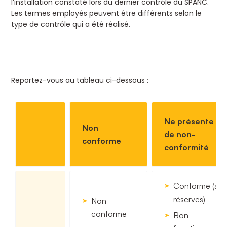
l’installation constaté lors du dernier contrôle du SPANC.
Les termes employés peuvent être différents selon le
type de contrôle qui a été réalisé.
Reportez-vous au tableau ci-dessous :
Ne présente pa
Non
de non-
conforme
conformité
Conforme (av
réserves)
Non
conforme
Bon