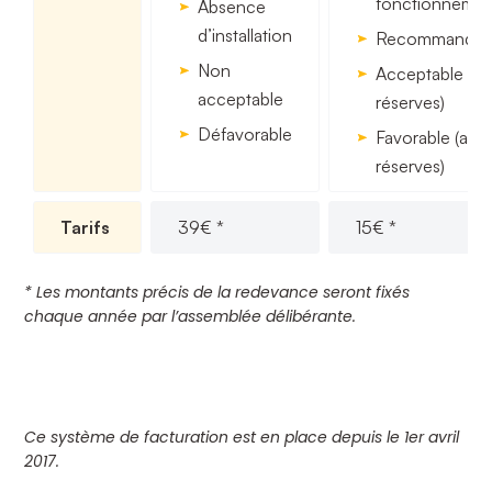
fonctionneme
Absence
d’installation
Recommandat
Non
Acceptable (a
acceptable
réserves)
Défavorable
Favorable (ave
réserves)
Tarifs
39€ *
15€ *
* Les montants précis de la redevance seront fixés
chaque année par l’assemblée délibérante.
Ce système de facturation est en place depuis le 1er avril
2017.