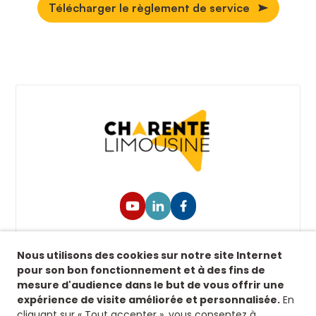
Télécharger le règlement de service
Suivez-nous !
Nous utilisons des cookies sur notre site Internet
Retrouvez-nous sur nos réseaux sociaux afin de
pour son bon fonctionnement et à des fins de
suivre toutes nos actualités.
mesure d'audience dans le but de vous offrir une
expérience de visite améliorée et personnalisée.
En
Siège
cliquant sur « Tout accepter », vous consentez à