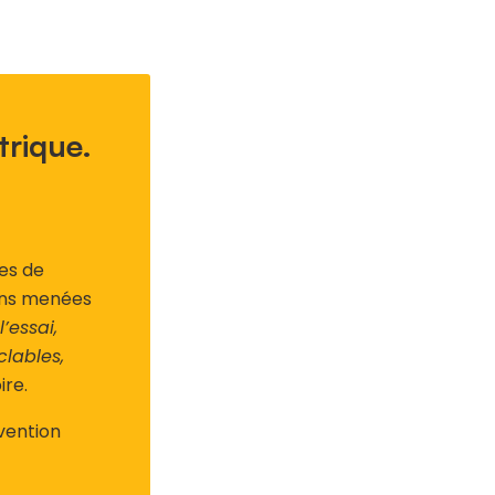
trique.
es de
ons menées
’essai,
lables,
ire.
vention