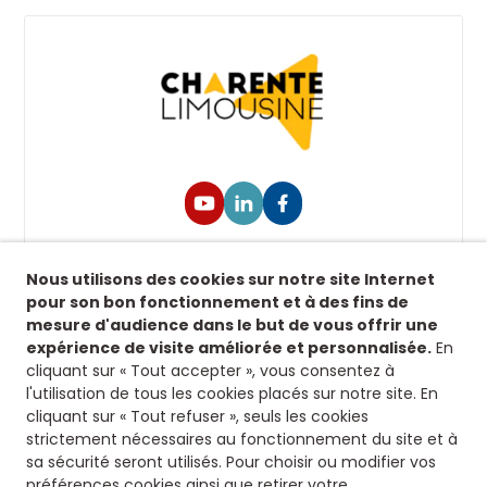
Suivez-nous !
Nous utilisons des cookies sur notre site Internet
Retrouvez-nous sur nos réseaux sociaux afin de
pour son bon fonctionnement et à des fins de
suivre toutes nos actualités.
mesure d'audience dans le but de vous offrir une
expérience de visite améliorée et personnalisée.
En
Siège
cliquant sur « Tout accepter », vous consentez à
l'utilisation de tous les cookies placés sur notre site. En
8 rue fontaines des jardins
cliquant sur « Tout refuser », seuls les cookies
16500 Confolens
strictement nécessaires au fonctionnement du site et à
Nous contacter
sa sécurité seront utilisés. Pour choisir ou modifier vos
préférences cookies ainsi que retirer votre