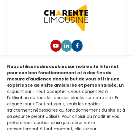
Suivez-nous !
Nous utilisons des cookies sur notre site Internet
Retrouvez-nous sur nos réseaux sociaux afin de
pour son bon fonctionnement et à des fins de
suivre toutes nos actualités.
mesure d'audience dans le but de vous offrir une
expérience de visite améliorée et personnalisée.
En
Siège
cliquant sur « Tout accepter », vous consentez à
l'utilisation de tous les cookies placés sur notre site. En
8 rue fontaines des jardins
cliquant sur « Tout refuser », seuls les cookies
16500 Confolens
strictement nécessaires au fonctionnement du site et à
Nous contacter
sa sécurité seront utilisés. Pour choisir ou modifier vos
préférences cookies ainsi que retirer votre
consentement à tout moment, cliquez sur
05 45 84 14 08