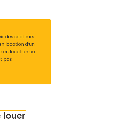
nir des secteurs
n location d’un
e en location ou
nt pas
 louer