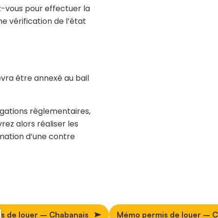
ez-vous pour effectuer la
ne vérification de l’état
devra être annexé au bail
igations règlementaires,
rez alors réaliser les
mation d’une contre
s de louer – Chabanais
Mémo permis de louer – C