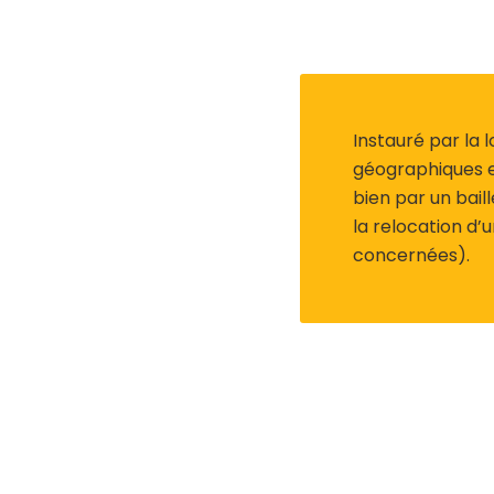
Instauré par la 
géographiques e
bien par un bail
la relocation d’
concernées).