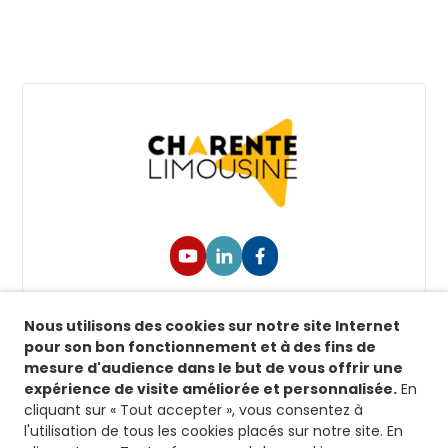
Suivez-nous !
Nous utilisons des cookies sur notre site Internet
Retrouvez-nous sur nos réseaux sociaux afin de
pour son bon fonctionnement et à des fins de
suivre toutes nos actualités.
mesure d'audience dans le but de vous offrir une
expérience de visite améliorée et personnalisée.
En
Siège
cliquant sur « Tout accepter », vous consentez à
l'utilisation de tous les cookies placés sur notre site. En
8 rue fontaines des jardins