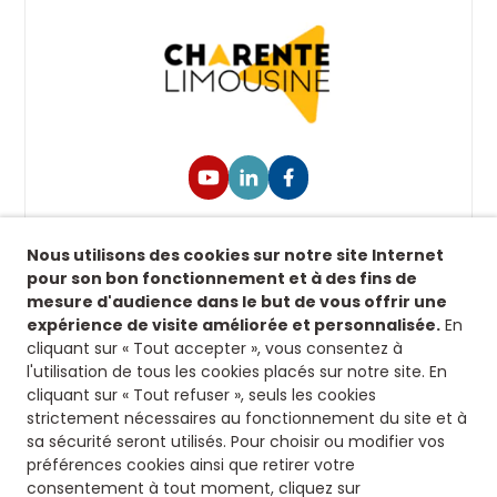
Suivez-nous !
Nous utilisons des cookies sur notre site Internet
Retrouvez-nous sur nos réseaux sociaux afin de
pour son bon fonctionnement et à des fins de
suivre toutes nos actualités.
mesure d'audience dans le but de vous offrir une
expérience de visite améliorée et personnalisée.
En
Siège
cliquant sur « Tout accepter », vous consentez à
l'utilisation de tous les cookies placés sur notre site. En
8 rue fontaines des jardins
cliquant sur « Tout refuser », seuls les cookies
16500 Confolens
strictement nécessaires au fonctionnement du site et à
Nous contacter
sa sécurité seront utilisés. Pour choisir ou modifier vos
préférences cookies ainsi que retirer votre
consentement à tout moment, cliquez sur
05 45 84 14 08