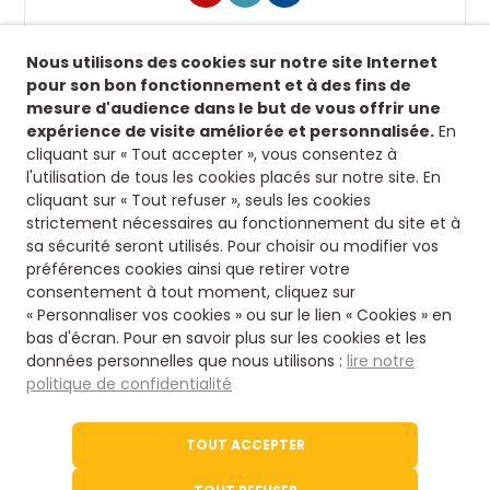
Suivez-nous !
Nous utilisons des cookies sur notre site Internet
Retrouvez-nous sur nos réseaux sociaux afin de
pour son bon fonctionnement et à des fins de
suivre toutes nos actualités.
mesure d'audience dans le but de vous offrir une
expérience de visite améliorée et personnalisée.
En
Siège
cliquant sur « Tout accepter », vous consentez à
l'utilisation de tous les cookies placés sur notre site. En
8 rue fontaines des jardins
cliquant sur « Tout refuser », seuls les cookies
16500 Confolens
strictement nécessaires au fonctionnement du site et à
Nous contacter
sa sécurité seront utilisés. Pour choisir ou modifier vos
préférences cookies ainsi que retirer votre
consentement à tout moment, cliquez sur
05 45 84 14 08
« Personnaliser vos cookies » ou sur le lien « Cookies » en
bas d'écran. Pour en savoir plus sur les cookies et les
données personnelles que nous utilisons :
lire notre
Via notre formulaire
politique de confidentialité
Le site de l'office du Tourisme
TOUT ACCEPTER
Tourisme en Charente