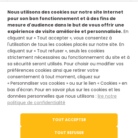
Suivez-nous !
Nous utilisons des cookies sur notre site Internet
Retrouvez-nous sur nos réseaux sociaux afin de
pour son bon fonctionnement et à des fins de
suivre toutes nos actualités.
mesure d'audience dans le but de vous offrir une
expérience de visite améliorée et personnalisée.
En
Siège
cliquant sur « Tout accepter », vous consentez à
l'utilisation de tous les cookies placés sur notre site. En
8 rue fontaines des jardins
cliquant sur « Tout refuser », seuls les cookies
16500 Confolens
strictement nécessaires au fonctionnement du site et à
Nous contacter
sa sécurité seront utilisés. Pour choisir ou modifier vos
préférences cookies ainsi que retirer votre
consentement à tout moment, cliquez sur
05 45 84 14 08
« Personnaliser vos cookies » ou sur le lien « Cookies » en
bas d'écran. Pour en savoir plus sur les cookies et les
données personnelles que nous utilisons :
lire notre
Via notre formulaire
politique de confidentialité
Le site de l'office du Tourisme
TOUT ACCEPTER
Tourisme en Charente
TOUT REFUSER