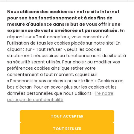
Suivez-nous !
Nous utilisons des cookies sur notre site Internet
Retrouvez-nous sur nos réseaux sociaux afin de
pour son bon fonctionnement et à des fins de
suivre toutes nos actualités.
mesure d'audience dans le but de vous offrir une
expérience de visite améliorée et personnalisée.
En
Siège
cliquant sur « Tout accepter », vous consentez à
l'utilisation de tous les cookies placés sur notre site. En
8 rue fontaines des jardins
cliquant sur « Tout refuser », seuls les cookies
16500 Confolens
strictement nécessaires au fonctionnement du site et à
Nous contacter
sa sécurité seront utilisés. Pour choisir ou modifier vos
préférences cookies ainsi que retirer votre
consentement à tout moment, cliquez sur
05 45 84 14 08
« Personnaliser vos cookies » ou sur le lien « Cookies » en
bas d'écran. Pour en savoir plus sur les cookies et les
données personnelles que nous utilisons :
lire notre
Via notre formulaire
politique de confidentialité
Le site de l'office du Tourisme
TOUT ACCEPTER
Tourisme en Charente
TOUT REFUSER