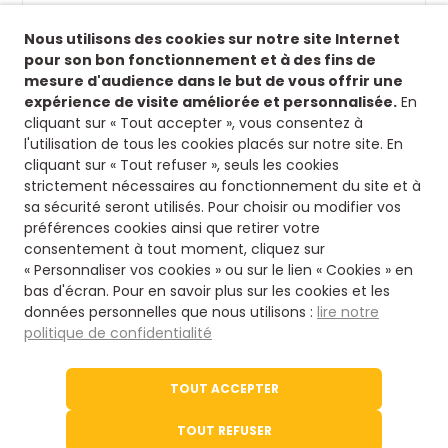
Suivez-nous !
Nous utilisons des cookies sur notre site Internet
Retrouvez-nous sur nos réseaux sociaux afin de
pour son bon fonctionnement et à des fins de
suivre toutes nos actualités.
mesure d'audience dans le but de vous offrir une
expérience de visite améliorée et personnalisée.
En
Siège
cliquant sur « Tout accepter », vous consentez à
l'utilisation de tous les cookies placés sur notre site. En
8 rue fontaines des jardins
cliquant sur « Tout refuser », seuls les cookies
16500 Confolens
strictement nécessaires au fonctionnement du site et à
Nous contacter
sa sécurité seront utilisés. Pour choisir ou modifier vos
préférences cookies ainsi que retirer votre
consentement à tout moment, cliquez sur
05 45 84 14 08
« Personnaliser vos cookies » ou sur le lien « Cookies » en
bas d'écran. Pour en savoir plus sur les cookies et les
données personnelles que nous utilisons :
lire notre
Via notre formulaire
politique de confidentialité
Le site de l'office du Tourisme
TOUT ACCEPTER
Tourisme en Charente
TOUT REFUSER