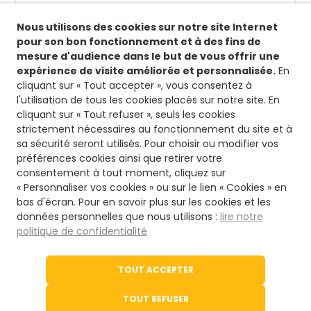
Suivez-nous !
Nous utilisons des cookies sur notre site Internet
Retrouvez-nous sur nos réseaux sociaux afin de
pour son bon fonctionnement et à des fins de
suivre toutes nos actualités.
mesure d'audience dans le but de vous offrir une
expérience de visite améliorée et personnalisée.
En
Siège
cliquant sur « Tout accepter », vous consentez à
l'utilisation de tous les cookies placés sur notre site. En
8 rue fontaines des jardins
cliquant sur « Tout refuser », seuls les cookies
16500 Confolens
strictement nécessaires au fonctionnement du site et à
Nous contacter
sa sécurité seront utilisés. Pour choisir ou modifier vos
préférences cookies ainsi que retirer votre
consentement à tout moment, cliquez sur
05 45 84 14 08
« Personnaliser vos cookies » ou sur le lien « Cookies » en
bas d'écran. Pour en savoir plus sur les cookies et les
données personnelles que nous utilisons :
lire notre
Via notre formulaire
politique de confidentialité
Le site de l'office du Tourisme
TOUT ACCEPTER
Tourisme en Charente
TOUT REFUSER