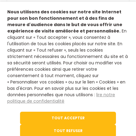
Suivez-nous !
Nous utilisons des cookies sur notre site Internet
Retrouvez-nous sur nos réseaux sociaux afin de
pour son bon fonctionnement et à des fins de
suivre toutes nos actualités.
mesure d'audience dans le but de vous offrir une
expérience de visite améliorée et personnalisée.
En
Siège
cliquant sur « Tout accepter », vous consentez à
l'utilisation de tous les cookies placés sur notre site. En
8 rue fontaines des jardins
cliquant sur « Tout refuser », seuls les cookies
16500 Confolens
strictement nécessaires au fonctionnement du site et à
Nous contacter
sa sécurité seront utilisés. Pour choisir ou modifier vos
préférences cookies ainsi que retirer votre
consentement à tout moment, cliquez sur
05 45 84 14 08
« Personnaliser vos cookies » ou sur le lien « Cookies » en
bas d'écran. Pour en savoir plus sur les cookies et les
données personnelles que nous utilisons :
lire notre
Via notre formulaire
politique de confidentialité
Le site de l'office du Tourisme
TOUT ACCEPTER
Tourisme en Charente
TOUT REFUSER