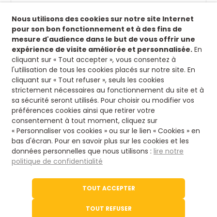
Suivez-nous !
Nous utilisons des cookies sur notre site Internet
Retrouvez-nous sur nos réseaux sociaux afin de
pour son bon fonctionnement et à des fins de
suivre toutes nos actualités.
mesure d'audience dans le but de vous offrir une
expérience de visite améliorée et personnalisée.
En
Siège
cliquant sur « Tout accepter », vous consentez à
l'utilisation de tous les cookies placés sur notre site. En
8 rue fontaines des jardins
cliquant sur « Tout refuser », seuls les cookies
16500 Confolens
strictement nécessaires au fonctionnement du site et à
Nous contacter
sa sécurité seront utilisés. Pour choisir ou modifier vos
préférences cookies ainsi que retirer votre
consentement à tout moment, cliquez sur
05 45 84 14 08
« Personnaliser vos cookies » ou sur le lien « Cookies » en
bas d'écran. Pour en savoir plus sur les cookies et les
données personnelles que nous utilisons :
lire notre
Via notre formulaire
politique de confidentialité
Le site de l'office du Tourisme
TOUT ACCEPTER
Tourisme en Charente
TOUT REFUSER