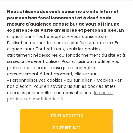
Suivez-nous !
Nous utilisons des cookies sur notre site Internet
Retrouvez-nous sur nos réseaux sociaux afin de
pour son bon fonctionnement et à des fins de
suivre toutes nos actualités.
mesure d'audience dans le but de vous offrir une
expérience de visite améliorée et personnalisée.
En
Siège
cliquant sur « Tout accepter », vous consentez à
l'utilisation de tous les cookies placés sur notre site. En
8 rue fontaines des jardins
cliquant sur « Tout refuser », seuls les cookies
16500 Confolens
strictement nécessaires au fonctionnement du site et à
Nous contacter
sa sécurité seront utilisés. Pour choisir ou modifier vos
préférences cookies ainsi que retirer votre
consentement à tout moment, cliquez sur
05 45 84 14 08
« Personnaliser vos cookies » ou sur le lien « Cookies » en
bas d'écran. Pour en savoir plus sur les cookies et les
données personnelles que nous utilisons :
lire notre
Via notre formulaire
politique de confidentialité
Le site de l'office du Tourisme
TOUT ACCEPTER
Tourisme en Charente
TOUT REFUSER