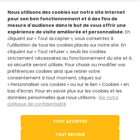
Suivez-nous !
Nous utilisons des cookies sur notre site Internet
Retrouvez-nous sur nos réseaux sociaux afin de
pour son bon fonctionnement et à des fins de
suivre toutes nos actualités.
mesure d'audience dans le but de vous offrir une
expérience de visite améliorée et personnalisée.
En
Siège
cliquant sur « Tout accepter », vous consentez à
l'utilisation de tous les cookies placés sur notre site. En
8 rue fontaines des jardins
cliquant sur « Tout refuser », seuls les cookies
16500 Confolens
strictement nécessaires au fonctionnement du site et à
Nous contacter
sa sécurité seront utilisés. Pour choisir ou modifier vos
préférences cookies ainsi que retirer votre
consentement à tout moment, cliquez sur
05 45 84 14 08
« Personnaliser vos cookies » ou sur le lien « Cookies » en
bas d'écran. Pour en savoir plus sur les cookies et les
données personnelles que nous utilisons :
lire notre
Via notre formulaire
politique de confidentialité
Le site de l'office du Tourisme
TOUT ACCEPTER
Tourisme en Charente
TOUT REFUSER