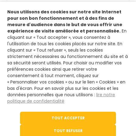
Suivez-nous !
Nous utilisons des cookies sur notre site Internet
Retrouvez-nous sur nos réseaux sociaux afin de
pour son bon fonctionnement et à des fins de
suivre toutes nos actualités.
mesure d'audience dans le but de vous offrir une
expérience de visite améliorée et personnalisée.
En
Siège
cliquant sur « Tout accepter », vous consentez à
l'utilisation de tous les cookies placés sur notre site. En
8 rue fontaines des jardins
cliquant sur « Tout refuser », seuls les cookies
16500 Confolens
strictement nécessaires au fonctionnement du site et à
Nous contacter
sa sécurité seront utilisés. Pour choisir ou modifier vos
préférences cookies ainsi que retirer votre
consentement à tout moment, cliquez sur
05 45 84 14 08
« Personnaliser vos cookies » ou sur le lien « Cookies » en
bas d'écran. Pour en savoir plus sur les cookies et les
données personnelles que nous utilisons :
lire notre
Via notre formulaire
politique de confidentialité
Le site de l'office du Tourisme
TOUT ACCEPTER
Tourisme en Charente
TOUT REFUSER