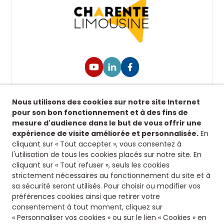
Suivez-nous !
Nous utilisons des cookies sur notre site Internet
Retrouvez-nous sur nos réseaux sociaux afin de
pour son bon fonctionnement et à des fins de
suivre toutes nos actualités.
mesure d'audience dans le but de vous offrir une
expérience de visite améliorée et personnalisée.
En
Siège
cliquant sur « Tout accepter », vous consentez à
l'utilisation de tous les cookies placés sur notre site. En
8 rue fontaines des jardins
cliquant sur « Tout refuser », seuls les cookies
16500 Confolens
strictement nécessaires au fonctionnement du site et à
Nous contacter
sa sécurité seront utilisés. Pour choisir ou modifier vos
préférences cookies ainsi que retirer votre
consentement à tout moment, cliquez sur
05 45 84 14 08
« Personnaliser vos cookies » ou sur le lien « Cookies » en